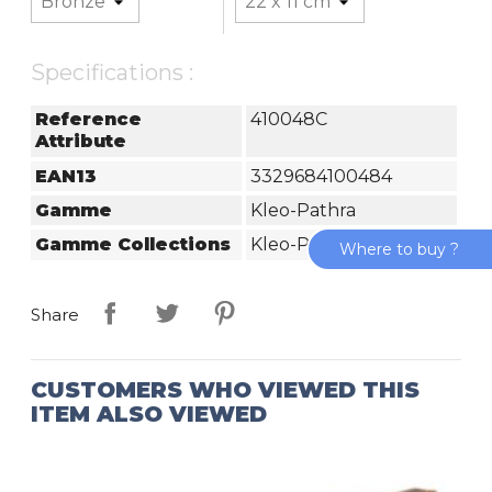
Specifications :
Reference
410048C
Attribute
EAN13
3329684100484
Gamme
Kleo-Pathra
Gamme Collections
Kleo-Pathra
Where to buy ?
Share
CUSTOMERS WHO VIEWED THIS
ITEM ALSO VIEWED