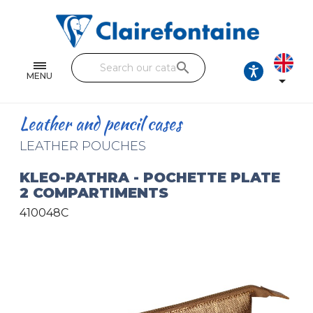
Notebooks and pads
Single and double sheets
search
Fine arts
MENU

Correspondence
Leather and pencil cases
Handicraft
LEATHER POUCHES
Wrapping papers
KLEO-PATHRA - POCHETTE PLATE
2 COMPARTIMENTS
Pencil cases & Leather goods
410048C
FIND OUR COLLECTIONS
All the collections