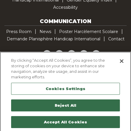
Accessibility
COMMUNICATION
Press Room
News
Poster Harcèlement Scolaire
Demande Planisphère Handicap International
Contact
Facebook
Twitter
YouTube
Pinterest
TikTok
By clicking “Accept All Cookies”, you agree to the
storing of cookies on your device to enhance site
Cookie Policy
navigation, analyze site usage, and assist in our
Privacy policy
marketing efforts.
Legal Notice
Cookies Settings
Sitemap
Contactez-nous
Reject All
Accept All Cookies