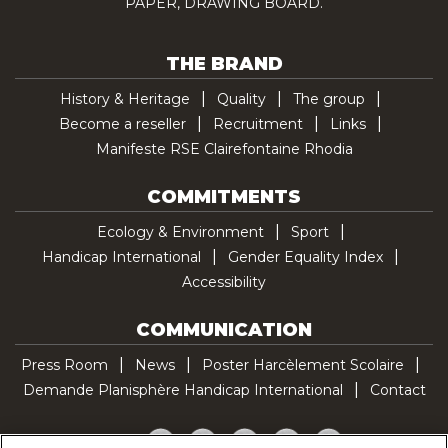
PAPER, DRAWING BOARD.
THE BRAND
History & Heritage
Quality
The group
Become a reseller
Recruitment
Links
Manifeste RSE Clairefontaine Rhodia
COMMITMENTS
Ecology & Environment
Sport
Handicap International
Gender Equality Index
Accessibility
COMMUNICATION
Press Room
News
Poster Harcèlement Scolaire
Demande Planisphère Handicap International
Contact
Facebook
Twitter
YouTube
Pinterest
TikTok