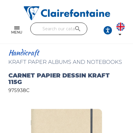
Notebooks and pads
Single and double sheets
search
Fine arts
MENU

Correspondence
Handicraft
Handicraft
KRAFT PAPER ALBUMS AND NOTEBOOKS
Wrapping papers
CARNET PAPIER DESSIN KRAFT
115G
Pencil cases & Leather goods
975938C
FIND OUR COLLECTIONS
All the collections