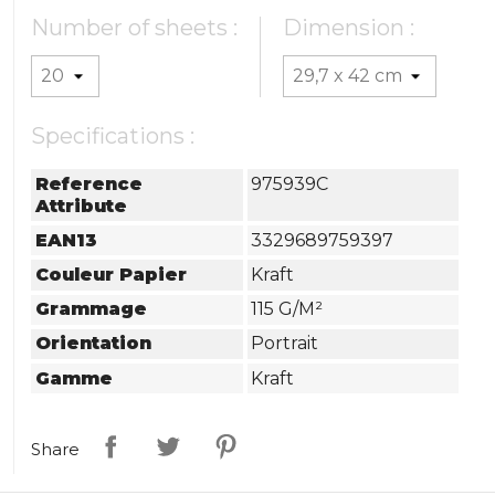
Number of sheets :
Dimension :
Specifications :
Reference
975939C
Attribute
EAN13
3329689759397
Couleur Papier
Kraft
Grammage
115 G/m²
Orientation
Portrait
Gamme
Kraft
Share