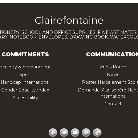
Clairefontaine
TIONERY, SCHOOL AND OFFICE SUPPLIES, FINE ART MATERI
IARY, NOTEBOOK, ENVELOPES, DRAWING BOOK, WATERCO
COMMITMENTS
COMMUNICATIO
Ecology & Environment
Press Room
Sport
News
Handicap International
Poster Harcèlement Scola
Gender Equality Index
Demande Planisphère Hand
International
Accessibility
Contact
Facebook
Twitter
YouTube
Pinterest
TikTok