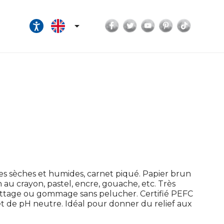
Facebook
Twitter
YouTube
Pinterest
TikTok

ues sèches et humides, carnet piqué. Papier brun
n au crayon, pastel, encre, gouache, etc. Très
grattage ou gommage sans pelucher. Certifié PEFC
et de pH neutre. Idéal pour donner du relief aux