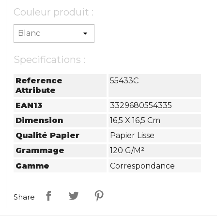
Couleur produit :
Specifications :
Reference
55433C
Attribute
EAN13
3329680554335
Dimension
16,5 X 16,5 Cm
Qualité Papier
Papier Lisse
Grammage
120 G/m²
Gamme
Correspondance
Share