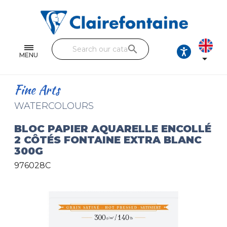
Notebooks and pads
Single and double sheets
search
Fine arts
MENU

Correspondence
Fine Arts
Handicraft
WATERCOLOURS
Wrapping papers
BLOC PAPIER AQUARELLE ENCOLLÉ
2 CÔTÉS FONTAINE EXTRA BLANC
Pencil cases & Leather goods
300G
976028C
FIND OUR COLLECTIONS
All the collections