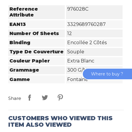
Reference
976028C
Attribute
EAN13
3329689760287
Number Of Sheets
12
Binding
Encollée 2 Côtés
Type De Couverture
Souple
Couleur Papier
Extra Blanc
Grammage
300 G/m²
Where to buy ?
Gamme
Fontaine
Share
CUSTOMERS WHO VIEWED THIS
ITEM ALSO VIEWED