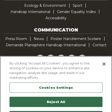
Ecology & Environment
Sport
Handicap International
Gender Equality Index
Accessibility
COMMUNICATION
Press Room
News
Poster Harcèlement Scolaire
Demande Planisphère Handicap International
Contact
Facebook
Twitter
YouTube
Pinterest
TikTok
By clicking “Accept All Cookies”, you agree to the
storing of cookies on your device to enhance site
Cookie Policy
navigation, analyze site usage, and assist in our
Privacy policy
marketing efforts.
Legal Notice
Cookies Settings
Sitemap
Contactez-nous
Reject All