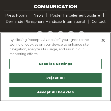
COMMUNICATION
Press Room
News
Poster Harcèlement Scolaire
Demande Planisphère Handicap International
Contact
Facebook
Twitter
YouTube
Pinterest
TikTok
By clicking “Accept All Cookies”, you agree to the
storing of cookies on your device to enhance site
Cookie Policy
navigation, analyze site usage, and assist in our
Privacy policy
marketing efforts.
Legal Notice
Cookies Settings
Sitemap
Contactez-nous
Reject All
Accept All Cookies