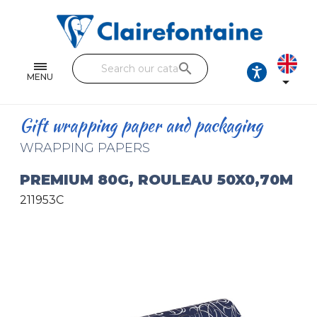
Notebooks and pads
Single and double sheets
search
Fine arts
MENU

Correspondence
Gift wrapping paper and packaging
Handicraft
WRAPPING PAPERS
Wrapping papers
PREMIUM 80G, ROULEAU 50X0,70M
211953C
Pencil cases & Leather goods
FIND OUR COLLECTIONS
All the collections