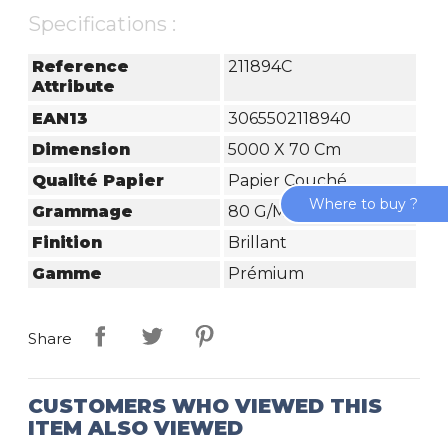
Specifications :
Reference
211894C
Attribute
EAN13
3065502118940
Dimension
5000 X 70 Cm
Qualité Papier
Papier Couché
Where to buy ?
Grammage
80 G/m²
Finition
Brillant
Gamme
Prémium
Share
CUSTOMERS WHO VIEWED THIS
ITEM ALSO VIEWED