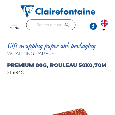
Notebooks and pads
Single and double sheets
search
Fine arts
MENU

Correspondence
Gift wrapping paper and packaging
Handicraft
WRAPPING PAPERS
Wrapping papers
PREMIUM 80G, ROULEAU 50X0,70M
211894C
Pencil cases & Leather goods
FIND OUR COLLECTIONS
All the collections