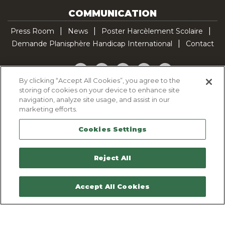
COMMUNICATION
Press Room
News
Poster Harcèlement Scolaire
Demande Planisphère Handicap International
Contact
Facebook
Twitter
YouTube
Pinterest
TikTok
By clicking “Accept All Cookies”, you agree to the
storing of cookies on your device to enhance site
Cookie Policy
navigation, analyze site usage, and assist in our
Privacy policy
marketing efforts.
Legal Notice
Cookies Settings
Sitemap
Contactez-nous
Reject All
Accept All Cookies