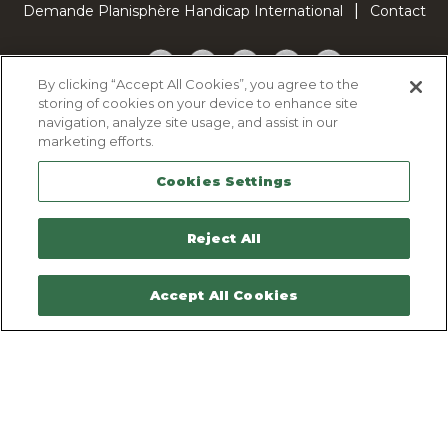
Demande Planisphère Handicap International
Contact
Facebook
Twitter
YouTube
Pinterest
TikTok
By clicking “Accept All Cookies”, you agree to the
storing of cookies on your device to enhance site
Cookie Policy
navigation, analyze site usage, and assist in our
Privacy policy
marketing efforts.
Legal Notice
Cookies Settings
Sitemap
Contactez-nous
Reject All
Accept All Cookies