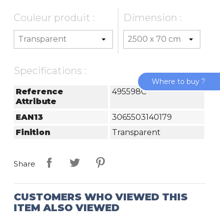
Couleur produit :
Dimension :
Specifications :
Where to buy ?
Reference
495598C
Attribute
EAN13
3065503140179
Finition
Transparent
Share
CUSTOMERS WHO VIEWED THIS
ITEM ALSO VIEWED