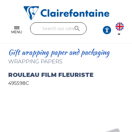
Notebooks and pads
Single and double sheets
search
Fine arts
MENU

Correspondence
Gift wrapping paper and packaging
Handicraft
WRAPPING PAPERS
Wrapping papers
ROULEAU FILM FLEURISTE
495598C
Pencil cases & Leather goods
FIND OUR COLLECTIONS
All the collections