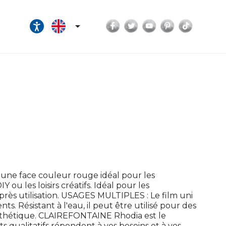
Facebook
Twitter
YouTube
Pinterest
TikTok

une face couleur rouge idéal pour les
ou les loisirs créatifs. Idéal pour les
près utilisation. USAGES MULTIPLES : Le film uni
s. Résistant à l'eau, il peut être utilisé pour des
sthétique. CLAIREFONTAINE Rhodia est le
ts qualitatifs répondent à vos besoins et à vos