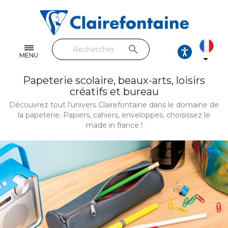
Cahiers & Carnets
Feuilles & Copies
search
Beaux-arts & Dessin
MENU

Correspondance
Papeterie scolaire, beaux-arts, loisirs
créatifs et bureau
Loisirs créatifs
Découvrez tout l'univers Clairefontaine dans le domaine de
la papeterie. Papiers, cahiers, enveloppes, choisissez le
Papiers cadeaux et emballages
made in france !
Cuir & trousses
RETROUVEZ NOS COLLECTIONS
Toutes les collections