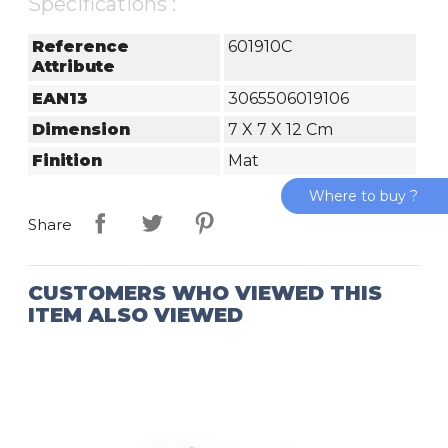
Specifications :
Reference
601910C
Attribute
EAN13
3065506019106
Dimension
7 X 7 X 12 Cm
Finition
Mat
Where to buy ?
Share
CUSTOMERS WHO VIEWED THIS
ITEM ALSO VIEWED