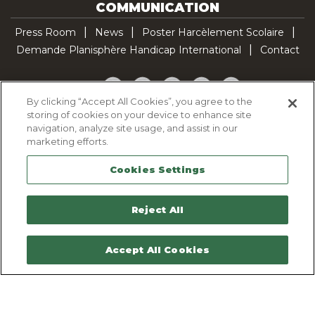
COMMUNICATION
Press Room
News
Poster Harcèlement Scolaire
Demande Planisphère Handicap International
Contact
Facebook
Twitter
YouTube
Pinterest
TikTok
By clicking “Accept All Cookies”, you agree to the
storing of cookies on your device to enhance site
Cookie Policy
navigation, analyze site usage, and assist in our
Privacy policy
marketing efforts.
Legal Notice
Cookies Settings
Sitemap
Contactez-nous
Reject All
Accept All Cookies