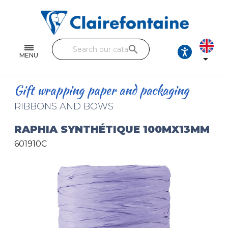
Notebooks and pads
Single and double sheets
search
Fine arts
MENU

Correspondence
Gift wrapping paper and packaging
Handicraft
RIBBONS AND BOWS
Wrapping papers
RAPHIA SYNTHÉTIQUE 100MX13MM
601910C
Pencil cases & Leather goods
FIND OUR COLLECTIONS
All the collections