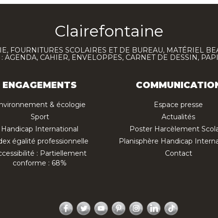
Clairefontaine
E, FOURNITURES SCOLAIRES ET DE BUREAU, MATÉRIEL BE
 AGENDA, CAHIER, ENVELOPPES, CARNET DE DESSIN, PAP
ENGAGEMENTS
COMMUNICATIO
nvironnement & écologie
Espace presse
Sport
Actualités
Handicap International
Poster Harcèlement Scola
dex égalité professionnelle
Planisphère Handicap Interna
cessibilité : Partiellement
Contact
conforme : 68%
Facebook
Twitter
YouTube
Pinterest
Instagram
LinkedIn
TikTok