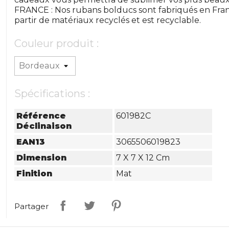
FRANCE : Nos rubans bolducs sont fabriqués en Fran
partir de matériaux recyclés et est recyclable.
Couleur produit :
Spécifications :
Référence
601982C
Déclinaison
EAN13
3065506019823
Dimension
7 X 7 X 12 Cm
Finition
Mat
Partager