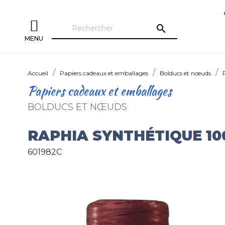
search
MENU
Accueil
Papiers cadeaux et emballages
Bolducs et nœuds
Papiers cadeaux et emballages
BOLDUCS ET NŒUDS
RAPHIA SYNTHÉTIQUE 1
601982C