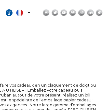
Facebook
Twitter
YouTube
Pinterest
Instagram
LinkedI
Tik

faire vos cadeaux en un claquement de doigt ou
E A UTILISER : Emballez votre cadeau puis
 ruban autour de votre présent, réalisez un joli
st le spécialiste de l'emballage papier cadeau :
 à vos exigences ! Notre large gamme d'emballages
x cadeaux tout au long de l'année. FABRIQUÉ EN