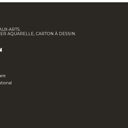
AUX-ARTS.
IER AQUARELLE, CARTON À DESSIN.
N
ire
tional