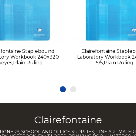
efontaine Staplebound
Clairefontaine Staple
tory Workbook 240x320
Laboratory Workbook 
Seyes,Plain Ruling.
5/5,Plain Ruling.
Clairefontaine
TIONERY, SCHOOL AND OFFICE SUPPLIES, FINE ART MATERI