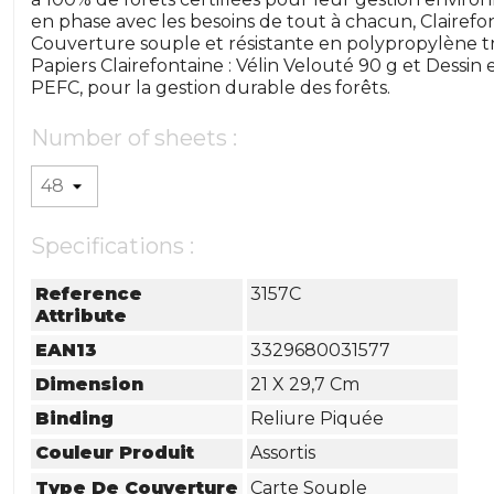
en phase avec les besoins de tout à chacun, Clairefon
Couverture souple et résistante en polypropylène tr
Papiers Clairefontaine : Vélin Velouté 90 g et Dessin 
PEFC, pour la gestion durable des forêts.
Number of sheets :
Specifications :
Reference
3157C
Attribute
EAN13
3329680031577
Dimension
21 X 29,7 Cm
Binding
Reliure Piquée
Couleur Produit
Assortis
Type De Couverture
Carte Souple