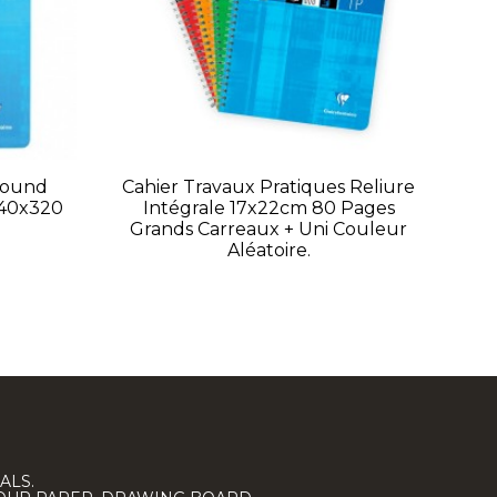
bound
Cahier Travaux Pratiques Reliure
Ca
240x320
Intégrale 17x22cm 80 Pages
Grands Carreaux + Uni Couleur
Aléatoire.
ALS.