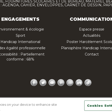
E, FOURNITURES SCOLAIRES ET DE BUREAU, MATÉRIEL BE
 AGENDA, CAHIER, ENVELOPPES, CARNET DE DESSIN, PAP
ENGAGEMENTS
COMMUNICATIO
nvironnement & écologie
Espace presse
Sport
Actualités
Handicap International
Poster Harcèlement Scola
dex égalité professionnelle
Planisphère Handicap Interna
cessibilité : Partiellement
Contact
conforme : 68%
Facebook
Twitter
YouTube
Pinterest
Instagram
LinkedIn
TikTok
ique de confidentialité
Mentions légales
Plan du site
okies on your device to enhance site
Cookies Set
.