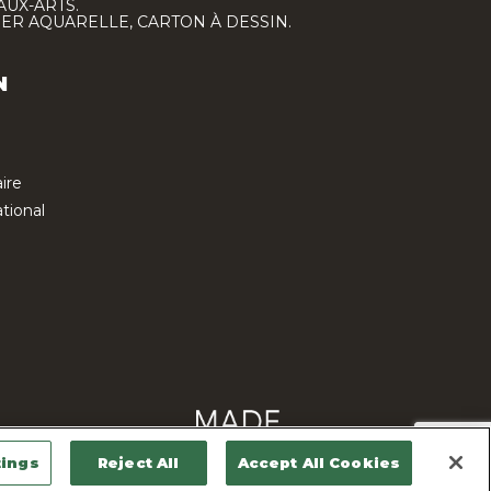
AUX-ARTS.
IER AQUARELLE, CARTON À DESSIN.
N
ire
tional
Contactez-nous
tings
Reject All
Accept All Cookies