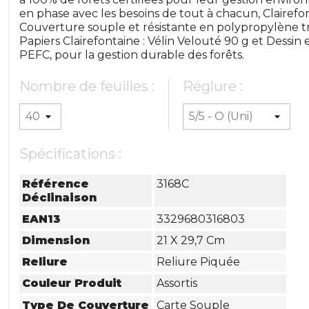
en phase avec les besoins de tout à chacun, Clairefon
Couverture souple et résistante en polypropylène tr
Papiers Clairefontaine : Vélin Velouté 90 g et Dessin 
PEFC, pour la gestion durable des forêts.
Nombre de feuilles :
Réglure :
Spécifications :
Référence
3168C
Déclinaison
EAN13
3329680316803
Dimension
21 X 29,7 Cm
Reliure
Reliure Piquée
Couleur Produit
Assortis
Type De Couverture
Carte Souple