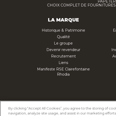
PAPETERI
CHOIX COMPLET DE FOURNITURES :
LA MARQUE
Historique & Patrimoine
E
Qualité
Le groupe
Devenir revendeur
In
Recrutement
Ac
Liens
Manifeste RSE Clairefontaine
Rhodia
Politique d'utilisation des cookies
Polit
By clicking “Accept All Cookies”, you agree to the storing of co
navigation, analyze site usage, and assist in our marketing efforts