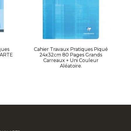
ques
Cahier Travaux Pratiques Piqué
Ca
CARTE
24x32cm 80 Pages Grands
A4
Carreaux + Uni Couleur
Aléatoire.