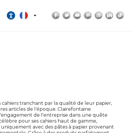
Facebook
Twitter
YouTube
Pinterest
Instagram
LinkedI
Tik

cahiers tranchant par la qualité de leur papier,
tres articles de l'époque. Clairefontaine
a l'engagement de l'entreprise dans une quête
 célèbre pour ses cahiers haut de gamme,
er uniquement avec des pâtes à papier provenant
onnementale. Grâce à des produits parfaitement