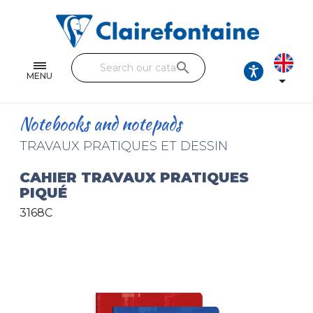
Notebooks and pads
Single and double sheets
search
Fine arts
MENU

Correspondence
Notebooks and notepads
Handicraft
TRAVAUX PRATIQUES ET DESSIN
Wrapping papers
CAHIER TRAVAUX PRATIQUES
PIQUÉ
Pencil cases & Leather goods
3168C
FIND OUR COLLECTIONS
All the collections