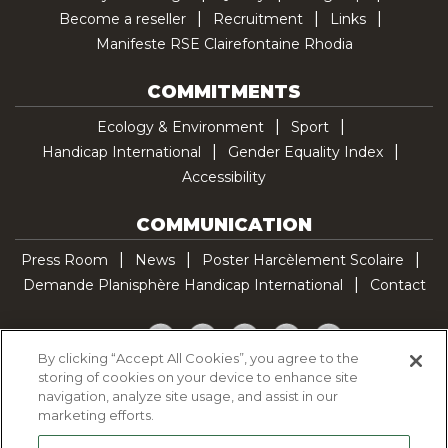
Become a reseller
Recruitment
Links
Manifeste RSE Clairefontaine Rhodia
COMMITMENTS
Ecology & Environment
Sport
Handicap International
Gender Equality Index
Accessibility
COMMUNICATION
Press Room
News
Poster Harcèlement Scolaire
Demande Planisphère Handicap International
Contact
Facebook
Twitter
YouTube
Pinterest
TikTok
By clicking “Accept All Cookies”, you agree to the
storing of cookies on your device to enhance site
Cookie Policy
navigation, analyze site usage, and assist in our
Privacy policy
marketing efforts.
Legal Notice