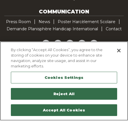
COMMUNICATION
Press Room
News
Poster Harcèlement Scolaire
Demande Planisphère Handicap International
Contact
Facebook
Twitter
YouTube
Pinterest
TikTok
By clicking “Accept All Cookies”, you agree to the
storing of cookies on your device to enhance site
Cookie Policy
navigation, analyze site usage, and assist in our
Privacy policy
marketing efforts.
Legal Notice
Cookies Settings
Sitemap
Contactez-nous
Reject All
Accept All Cookies