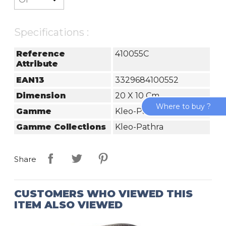
Specifications :
Reference
410055C
Attribute
EAN13
3329684100552
Dimension
20 X 10 Cm
Where to buy ?
Gamme
Kleo-Pathra
Gamme Collections
Kleo-Pathra
Share
CUSTOMERS WHO VIEWED THIS
ITEM ALSO VIEWED