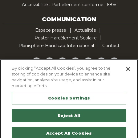
Accessibilité : Partiellement conforme : 68%
COMMUNICATION
Espace presse
Actualités
Poster Harcèlement Scolaire
Planisphère Handicap International
Contact
Facebook
Twitter
YouTube
Pinterest
Instagram
LinkedIn
TikTok
By clicking “Accept All Cookies”, you agree to the
storing of cookies on your device to enhance site
Politique d'utilisation des cookies
navigation, analyze site usage, and assist in our
Politique de confidentialité
marketing efforts.
Mentions légales
Cookies Settings
Plan du site
Contactez-nous
Reject All
Accept All Cookies