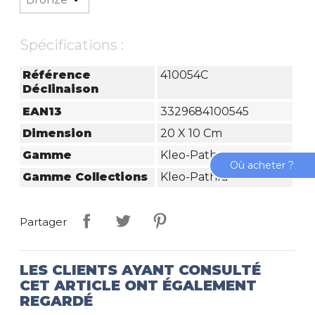
Spécifications :
Référence
410054C
Déclinaison
EAN13
3329684100545
Dimension
20 X 10 Cm
Gamme
Kleo-Pathra
Où acheter ?
Gamme Collections
Kleo-Pathra
Partager
LES CLIENTS AYANT CONSULTÉ
CET ARTICLE ONT ÉGALEMENT
REGARDÉ