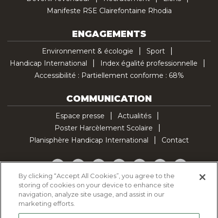
Manifeste RSE Clairefontaine Rhodia
ENGAGEMENTS
Environnement & écologie
Sport
Handicap International
Index égalité professionnelle
Accessibilité : Partiellement conforme : 68%
COMMUNICATION
Espace presse
Actualités
Poster Harcèlement Scolaire
Planisphère Handicap International
Contact
Facebook
Twitter
YouTube
Pinterest
Instagram
LinkedIn
TikTok
By clicking “Accept All Cookies”, you agree to the
storing of cookies on your device to enhance site
Politique d'utilisation des cookies
navigation, analyze site usage, and assist in our
Politique de confidentialité
marketing efforts.
Mentions légales