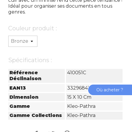
cuir avec un fini irisé rend cette pièce tendance !
Idéal pour organiser ses documents en tous
genres.
Couleur produit :
Spécifications :
Référence
410051C
Déclinaison
EAN13
3329684100514
Où acheter ?
Dimension
15 X 10 Cm
Gamme
Kleo-Pathra
Gamme Collections
Kleo-Pathra