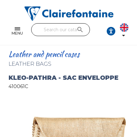
Notebooks and pads
Single and double sheets
search
Fine arts
MENU

Correspondence
Leather and pencil cases
Handicraft
LEATHER BAGS
Wrapping papers
KLEO-PATHRA - SAC ENVELOPPE
410061C
Pencil cases & Leather goods
FIND OUR COLLECTIONS
All the collections