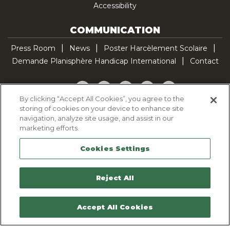
Accessibility
COMMUNICATION
Press Room
News
Poster Harcèlement Scolaire
Demande Planisphère Handicap International
Contact
Facebook
Twitter
YouTube
Pinterest
TikTok
By clicking “Accept All Cookies”, you agree to the
storing of cookies on your device to enhance site
Cookie Policy
navigation, analyze site usage, and assist in our
Privacy policy
marketing efforts.
Legal Notice
Cookies Settings
Sitemap
Contactez-nous
Reject All
Accept All Cookies