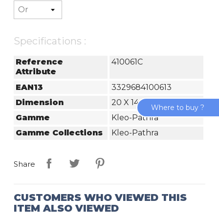
Specifications :
Reference
410061C
Attribute
EAN13
3329684100613
Dimension
20 X 14 Cm
Where to buy ?
Gamme
Kleo-Pathra
Gamme Collections
Kleo-Pathra
Share
CUSTOMERS WHO VIEWED THIS
ITEM ALSO VIEWED