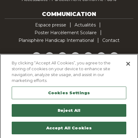
COMMUNICATION
Espace presse
Actualités
Poster Harcèlement Scolaire
Planisphère Handicap International
Contact
Facebook
Twitter
YouTube
Pinterest
Instagram
LinkedIn
TikTok
By clicking “Accept All Cookies”, you agree to the
storing of cookies on your device to enhance site
Politique d'utilisation des cookies
navigation, analyze site usage, and assist in our
Politique de confidentialité
marketing efforts.
Mentions légales
Cookies Settings
Plan du site
Contactez-nous
Reject All
Accept All Cookies