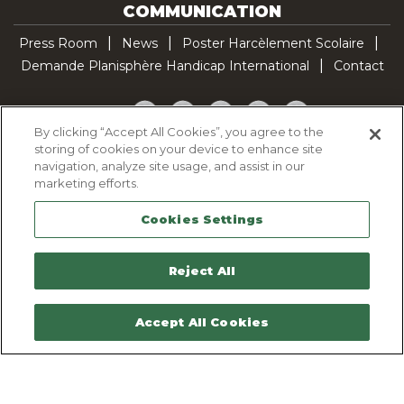
COMMUNICATION
Press Room
News
Poster Harcèlement Scolaire
Demande Planisphère Handicap International
Contact
Facebook
Twitter
YouTube
Pinterest
TikTok
By clicking “Accept All Cookies”, you agree to the
storing of cookies on your device to enhance site
Cookie Policy
navigation, analyze site usage, and assist in our
Privacy policy
marketing efforts.
Legal Notice
Cookies Settings
Sitemap
Contactez-nous
Reject All
Accept All Cookies