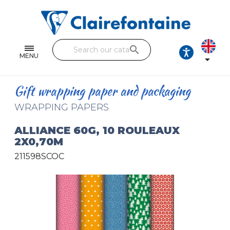
Notebooks and pads
Single and double sheets
search
Fine arts
MENU

Correspondence
Gift wrapping paper and packaging
Handicraft
WRAPPING PAPERS
Wrapping papers
ALLIANCE 60G, 10 ROULEAUX
2X0,70M
Pencil cases & Leather goods
211598SCOC
FIND OUR COLLECTIONS
All the collections