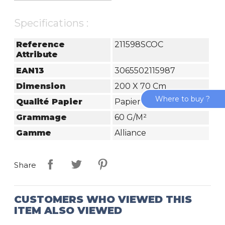
Specifications :
Reference
211598SCOC
Attribute
EAN13
3065502115987
Dimension
200 X 70 Cm
Where to buy ?
Qualité Papier
Papier LWC
Grammage
60 G/m²
Gamme
Alliance
Share
CUSTOMERS WHO VIEWED THIS
ITEM ALSO VIEWED