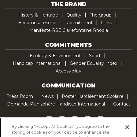
THE BRAND
History & Heritage
Quality
The group
Become a reseller
Recruitment
Links
Manifeste RSE Clairefontaine Rhodia
COMMITMENTS
Ecology & Environment
Sport
Handicap International
Gender Equality Index
Accessibility
COMMUNICATION
Press Room
News
Poster Harcèlement Scolaire
Demande Planisphère Handicap International
Contact
Facebook
Twitter
YouTube
Pinterest
TikTok
By clicking “Accept All Cookies”, you agree to the
storing of cookies on your device to enhance site
Cookie Policy