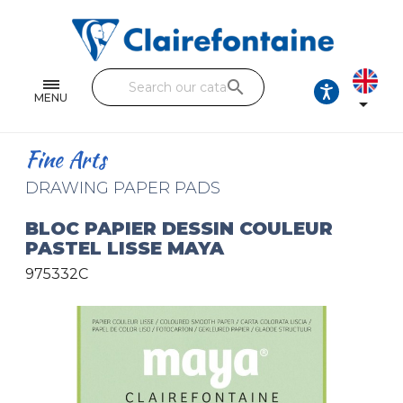
Notebooks and pads
Single and double sheets
search
Fine arts
MENU

Correspondence
Fine Arts
Handicraft
DRAWING PAPER PADS
Wrapping papers
BLOC PAPIER DESSIN COULEUR
PASTEL LISSE MAYA
Pencil cases & Leather goods
975332C
FIND OUR COLLECTIONS
All the collections