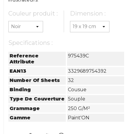
Couleur produit :
Dimension :
Specifications :
Reference
975439C
Attribute
EAN13
3329689754392
Number Of Sheets
32
Binding
Cousue
Type De Couverture
Souple
Grammage
250 G/m²
Gamme
Paint'ON