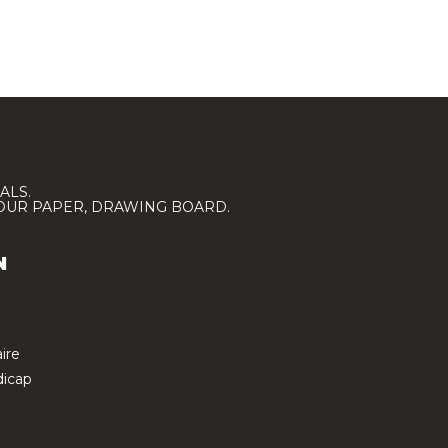
ALS.
LOUR PAPER, DRAWING BOARD.
N
ire
icap