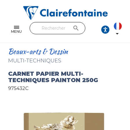
Cahiers & Carnets
Feuilles & Copies
search
Beaux-arts & Dessin
MENU

Correspondance
Beaux-arts & Dessin
Loisirs créatifs
MULTI-TECHNIQUES
Papiers cadeaux et emballages
CARNET PAPIER MULTI-
TECHNIQUES PAINTON 250G
Cuir & trousses
975432C
RETROUVEZ NOS COLLECTIONS
Toutes les collections