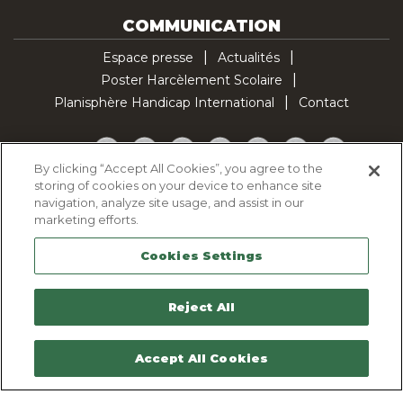
COMMUNICATION
Espace presse
Actualités
Poster Harcèlement Scolaire
Planisphère Handicap International
Contact
Facebook
Twitter
YouTube
Pinterest
Instagram
LinkedIn
TikTok
By clicking “Accept All Cookies”, you agree to the
storing of cookies on your device to enhance site
Politique d'utilisation des cookies
navigation, analyze site usage, and assist in our
Politique de confidentialité
marketing efforts.
Mentions légales
Cookies Settings
Plan du site
Contactez-nous
Reject All
Accept All Cookies