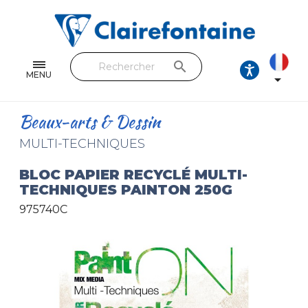
Cahiers & Carnets
Feuilles & Copies
search
Beaux-arts & Dessin
MENU

Correspondance
Beaux-arts & Dessin
Loisirs créatifs
MULTI-TECHNIQUES
Papiers cadeaux et emballages
BLOC PAPIER RECYCLÉ MULTI-
TECHNIQUES PAINTON 250G
Cuir & trousses
975740C
RETROUVEZ NOS COLLECTIONS
Toutes les collections