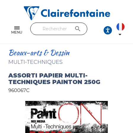
Cahiers & Carnets
Feuilles & Copies
search
Beaux-arts & Dessin
MENU

Correspondance
Beaux-arts & Dessin
Loisirs créatifs
MULTI-TECHNIQUES
Papiers cadeaux et emballages
ASSORTI PAPIER MULTI-
TECHNIQUES PAINTON 250G
Cuir & trousses
960067C
RETROUVEZ NOS COLLECTIONS
Toutes les collections