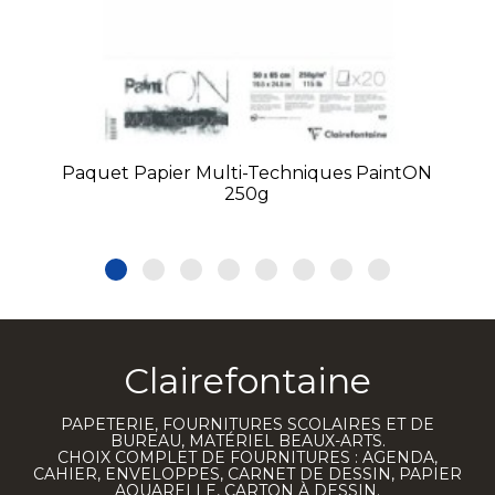
Paquet Papier Multi-Techniques PaintON
250g
Clairefontaine
PAPETERIE, FOURNITURES SCOLAIRES ET DE
BUREAU, MATÉRIEL BEAUX-ARTS.
CHOIX COMPLET DE FOURNITURES : AGENDA,
CAHIER, ENVELOPPES, CARNET DE DESSIN, PAPIER
AQUARELLE, CARTON À DESSIN.