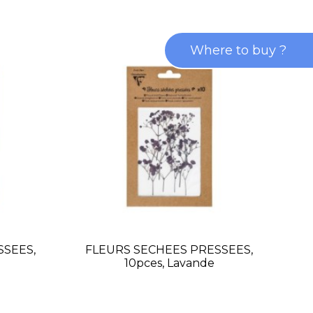
Where to buy ?
SSEES,
FLEURS SECHEES PRESSEES,
F
10pces, Lavande