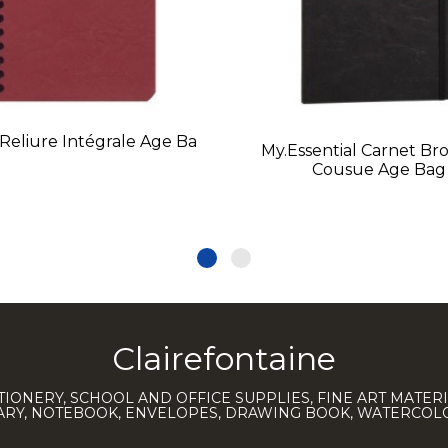
Reliure Intégrale Age Ba
My.Essential Carnet Br
Cousue Age Bag
Clairefontaine
TIONERY, SCHOOL AND OFFICE SUPPLIES, FINE ART MATERI
IARY, NOTEBOOK, ENVELOPES, DRAWING BOOK, WATERCO