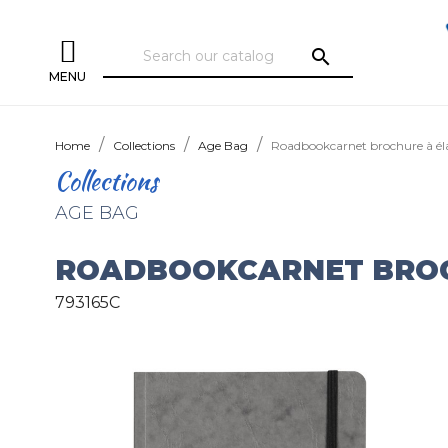
search
MENU
Home
Collections
Age Bag
Roadbookcarnet brochure à él
Collections
AGE BAG
ROADBOOKCARNET BROC
793165C