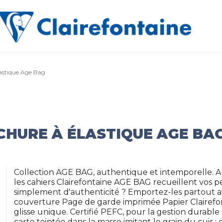
astique Age Bag
HURE À ÉLASTIQUE AGE BA
Collection AGE BAG, authentique et intemporelle. 
les cahiers Clairefontaine AGE BAG recueillent vos 
simplement d'authenticité ? Emportez-les partout av
couverture Page de garde imprimée Papier Clairefon
glisse unique. Certifié PEFC, pour la gestion durabl
carte teintée dans la masse imitant le grain du cuir : 