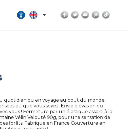
Facebook
Twitter
YouTube
Pinterest
TikTok

G
Au quotidien ou en voyage au bout du monde,
pensées où que vous soyez. Envie d'évasion ou
ec vous ! Fermeture par un élastique assorti à la
taine Vélin Velouté 90g, pour une sensation de
e des forêts. Fabriqué en France Couverture en
durable et résistante !