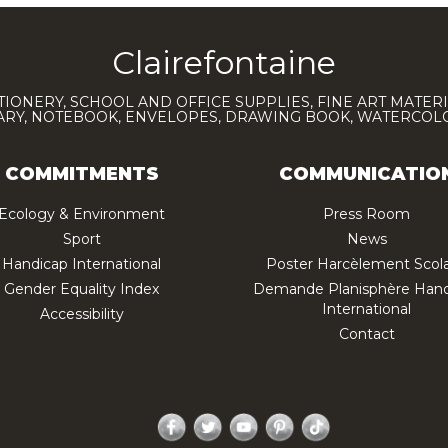
Clairefontaine
TIONERY, SCHOOL AND OFFICE SUPPLIES, FINE ART MATERI
IARY, NOTEBOOK, ENVELOPES, DRAWING BOOK, WATERCO
COMMITMENTS
COMMUNICATIO
Ecology & Environment
Press Room
Sport
News
Handicap International
Poster Harcèlement Scola
Gender Equality Index
Demande Planisphère Hand
International
Accessibility
Contact
Facebook
Twitter
YouTube
Pinterest
TikTok