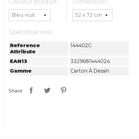
Couleur produit :
Dimension :
Specifications :
Reference
144402C
Attribute
EAN13
3329681444024
Gamme
Carton À Dessin
Share