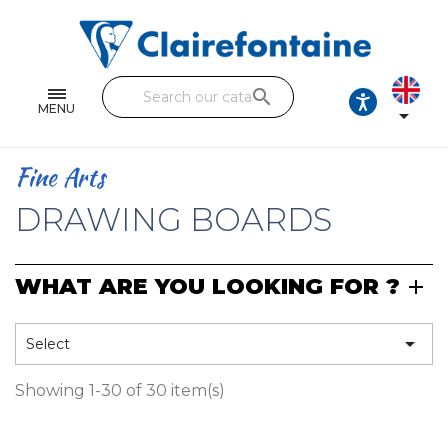
Notebooks and pads
Single and double sheets
search
Fine arts
MENU

Correspondence
Fine Arts
Handicraft
DRAWING BOARDS
Wrapping papers
WHAT ARE YOU LOOKING FOR ?
Pencil cases & Leather goods
FIND OUR COLLECTIONS

Select
All the collections
Showing 1-30 of 30 item(s)