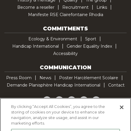
History & Heritage
Quality
The group
Become a reseller
Recruitment
Links
Manifeste RSE Clairefontaine Rhodia
COMMITMENTS
Ecology & Environment
Sport
Handicap International
Gender Equality Index
Accessibility
COMMUNICATION
Press Room
News
Poster Harcèlement Scolaire
Demande Planisphère Handicap International
Contact
Facebook
Twitter
YouTube
Pinterest
TikTok
By clicking “Accept All Cookies”, you agree to the
storing of cookies on your device to enhance site
Cookie Policy
navigation, analyze site usage, and assist in our
Privacy policy
marketing efforts.
Legal Notice