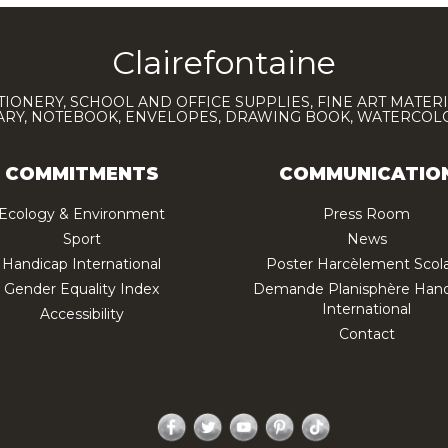
Clairefontaine
TIONERY, SCHOOL AND OFFICE SUPPLIES, FINE ART MATERI
IARY, NOTEBOOK, ENVELOPES, DRAWING BOOK, WATERCO
COMMITMENTS
COMMUNICATIO
Ecology & Environment
Press Room
Sport
News
Handicap International
Poster Harcèlement Scola
Gender Equality Index
Demande Planisphère Hand
International
Accessibility
Contact
Facebook
Twitter
YouTube
Pinterest
TikTok