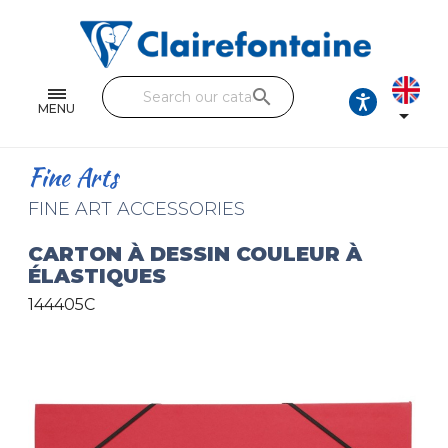
Notebooks and pads
Single and double sheets
search
Fine arts
MENU

Correspondence
Fine Arts
Handicraft
FINE ART ACCESSORIES
Wrapping papers
CARTON À DESSIN COULEUR À
ÉLASTIQUES
Pencil cases & Leather goods
144405C
FIND OUR COLLECTIONS
All the collections