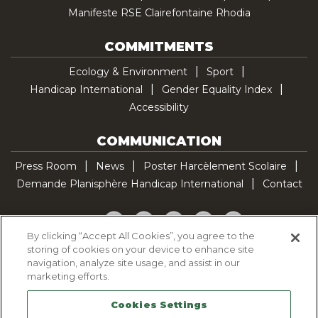
Manifeste RSE Clairefontaine Rhodia
COMMITMENTS
Ecology & Environment
Sport
Handicap International
Gender Equality Index
Accessibility
COMMUNICATION
Press Room
News
Poster Harcèlement Scolaire
Demande Planisphère Handicap International
Contact
Facebook
Twitter
YouTube
Pinterest
TikTok
By clicking “Accept All Cookies”, you agree to the
storing of cookies on your device to enhance site
Cookie Policy
navigation, analyze site usage, and assist in our
Privacy policy
marketing efforts.
Legal Notice
Cookies Settings
Sitemap