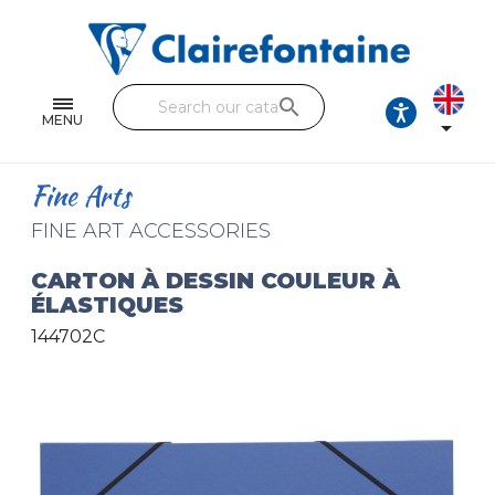
Notebooks and pads
Single and double sheets
search
Fine arts
MENU

Correspondence
Fine Arts
Handicraft
FINE ART ACCESSORIES
Wrapping papers
CARTON À DESSIN COULEUR À
ÉLASTIQUES
Pencil cases & Leather goods
144702C
FIND OUR COLLECTIONS
All the collections