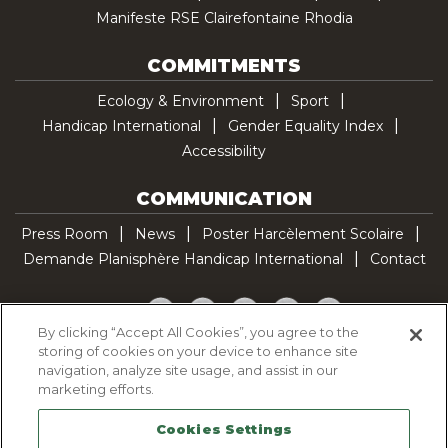
Manifeste RSE Clairefontaine Rhodia
COMMITMENTS
Ecology & Environment
Sport
Handicap International
Gender Equality Index
Accessibility
COMMUNICATION
Press Room
News
Poster Harcèlement Scolaire
Demande Planisphère Handicap International
Contact
Facebook
Twitter
YouTube
Pinterest
TikTok
By clicking “Accept All Cookies”, you agree to the
storing of cookies on your device to enhance site
Cookie Policy
navigation, analyze site usage, and assist in our
Privacy policy
marketing efforts.
Legal Notice
Cookies Settings
Sitemap