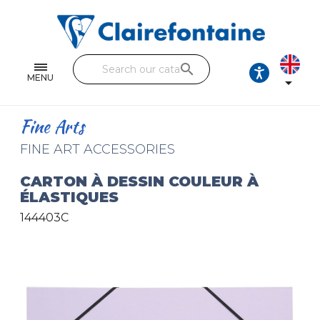
Notebooks and pads
Single and double sheets
search
Fine arts
MENU

Correspondence
Fine Arts
Handicraft
FINE ART ACCESSORIES
Wrapping papers
CARTON À DESSIN COULEUR À
ÉLASTIQUES
Pencil cases & Leather goods
144403C
FIND OUR COLLECTIONS
All the collections