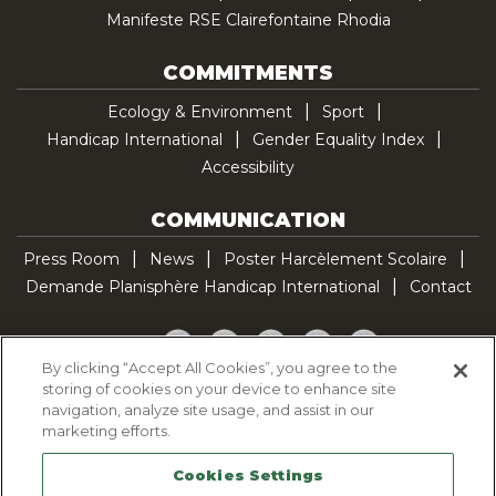
Manifeste RSE Clairefontaine Rhodia
COMMITMENTS
Ecology & Environment
Sport
Handicap International
Gender Equality Index
Accessibility
COMMUNICATION
Press Room
News
Poster Harcèlement Scolaire
Demande Planisphère Handicap International
Contact
Facebook
Twitter
YouTube
Pinterest
TikTok
By clicking “Accept All Cookies”, you agree to the
storing of cookies on your device to enhance site
Cookie Policy
navigation, analyze site usage, and assist in our
Privacy policy
marketing efforts.
Legal Notice
Cookies Settings
Sitemap