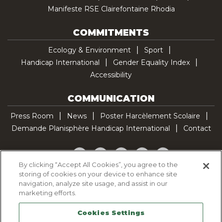
Manifeste RSE Clairefontaine Rhodia
COMMITMENTS
Ecology & Environment
Sport
Handicap International
Gender Equality Index
Accessibility
COMMUNICATION
Press Room
News
Poster Harcèlement Scolaire
Demande Planisphère Handicap International
Contact
Facebook
Twitter
YouTube
Pinterest
TikTok
By clicking “Accept All Cookies”, you agree to the
storing of cookies on your device to enhance site
Cookie Policy
navigation, analyze site usage, and assist in our
Privacy policy
marketing efforts.
Legal Notice
Cookies Settings
Sitemap