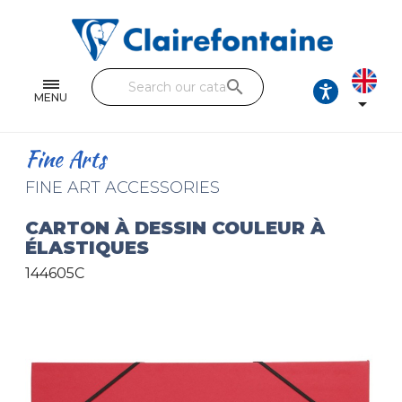
Notebooks and pads
Single and double sheets
search
Fine arts
MENU

Correspondence
Fine Arts
Handicraft
FINE ART ACCESSORIES
Wrapping papers
CARTON À DESSIN COULEUR À
ÉLASTIQUES
Pencil cases & Leather goods
144605C
FIND OUR COLLECTIONS
All the collections