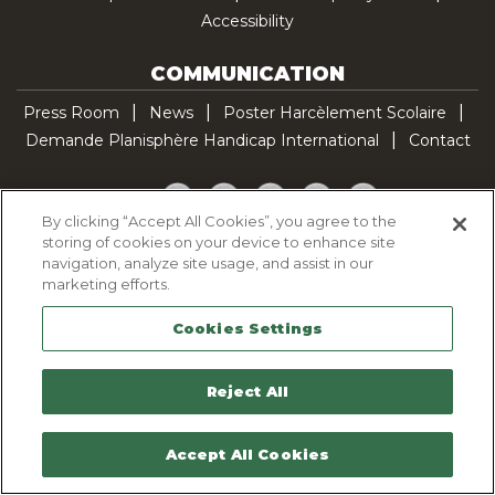
Accessibility
COMMUNICATION
Press Room
News
Poster Harcèlement Scolaire
Demande Planisphère Handicap International
Contact
Facebook
Twitter
YouTube
Pinterest
TikTok
By clicking “Accept All Cookies”, you agree to the
storing of cookies on your device to enhance site
Cookie Policy
navigation, analyze site usage, and assist in our
Privacy policy
marketing efforts.
Legal Notice
Cookies Settings
Sitemap
Contactez-nous
Reject All
Accept All Cookies