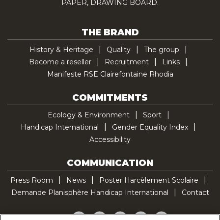
PAPER, DRAWING BOARD.
THE BRAND
History & Heritage
Quality
The group
Become a reseller
Recruitment
Links
Manifeste RSE Clairefontaine Rhodia
COMMITMENTS
Ecology & Environment
Sport
Handicap International
Gender Equality Index
Accessibility
COMMUNICATION
Press Room
News
Poster Harcèlement Scolaire
Demande Planisphère Handicap International
Contact
Facebook
Twitter
YouTube
Pinterest
TikTok