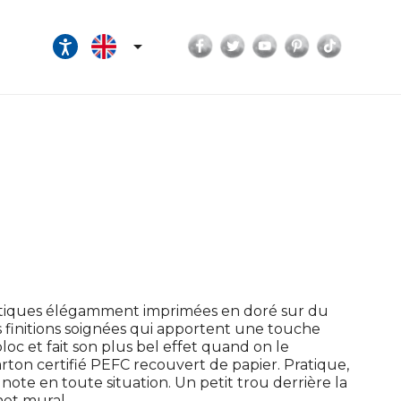
Facebook
Twitter
YouTube
Pinterest
TikTok

poétiques élégamment imprimées en doré sur du
s finitions soignées qui apportent une touche
oc et fait son plus bel effet quand on le
 carton certifié PEFC recouvert de papier. Pratique,
note en toute situation. Un petit trou derrière la
het mural.