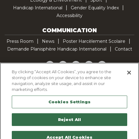
Handicap International
Gender Equality Index
Accessibility
COMMUNICATION
Press Room
News
Poster Harcèlement Scolaire
Demande Planisphère Handicap International
Contact
Facebook
Twitter
YouTube
Pinterest
TikTok
By clicking “Accept All Cookies”, you agree to the
storing of cookies on your device to enhance site
Cookie Policy
navigation, analyze site usage, and assist in our
Privacy policy
marketing efforts.
Legal Notice
Cookies Settings
Sitemap
Contactez-nous
Reject All
Accept All Cookies