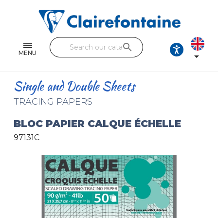
Notebooks and pads
Single and double sheets
search
Fine arts
MENU

Correspondence
Single and Double Sheets
Handicraft
TRACING PAPERS
Wrapping papers
BLOC PAPIER CALQUE ÉCHELLE
97131C
Pencil cases & Leather goods
FIND OUR COLLECTIONS
All the collections