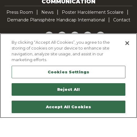
COMMUNICATION
Press Room
News
Poster Harcèlement Scolaire
Demande Planisphère Handicap International
Contact
Facebook
Twitter
YouTube
Pinterest
TikTok
By clicking “Accept All Cookies”, you agree to the
storing of cookies on your device to enhance site
Cookie Policy
navigation, analyze site usage, and assist in our
Privacy policy
marketing efforts.
Legal Notice
Cookies Settings
Sitemap
Contactez-nous
Reject All
Accept All Cookies