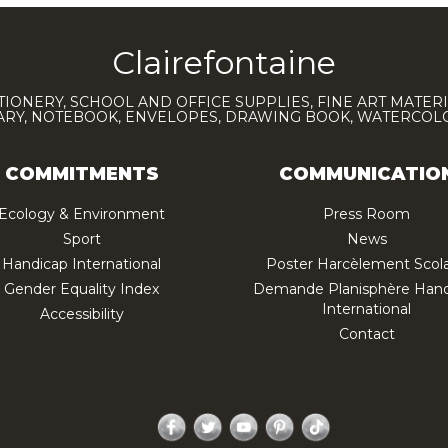
Clairefontaine
TIONERY, SCHOOL AND OFFICE SUPPLIES, FINE ART MATERI
IARY, NOTEBOOK, ENVELOPES, DRAWING BOOK, WATERCO
COMMITMENTS
COMMUNICATIO
Ecology & Environment
Press Room
Sport
News
Handicap International
Poster Harcèlement Scola
Gender Equality Index
Demande Planisphère Hand
International
Accessibility
Contact
Facebook
Twitter
YouTube
Pinterest
TikTok