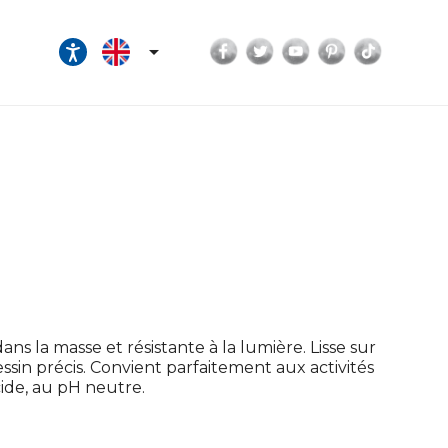
Facebook
Twitter
YouTube
Pinterest
TikTok

ns la masse et résistante à la lumière. Lisse sur
essin précis. Convient parfaitement aux activités
acide, au pH neutre.