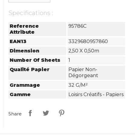
Specifications :
Reference
95786C
Attribute
EAN13
3329680957860
Dimension
2,50 X 0,50m
Number Of Sheets
1
Qualité Papier
Papier Non-
Dégorgeant
Grammage
32 G/m²
Gamme
Loisirs Créatifs - Papiers
Share