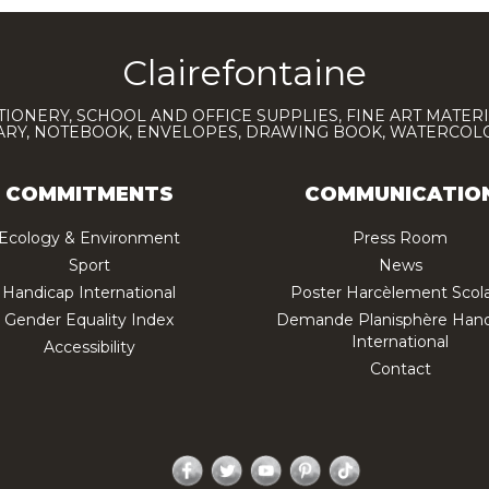
Clairefontaine
TIONERY, SCHOOL AND OFFICE SUPPLIES, FINE ART MATERI
IARY, NOTEBOOK, ENVELOPES, DRAWING BOOK, WATERCO
COMMITMENTS
COMMUNICATIO
Ecology & Environment
Press Room
Sport
News
Handicap International
Poster Harcèlement Scola
Gender Equality Index
Demande Planisphère Hand
International
Accessibility
Contact
Facebook
Twitter
YouTube
Pinterest
TikTok