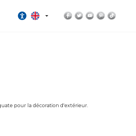
Facebook
Twitter
YouTube
Pinterest
TikTok

équate pour la décoration d'extérieur.