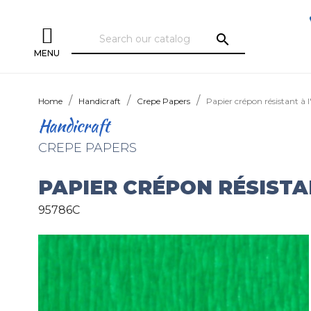
search
MENU
Home
Handicraft
Crepe Papers
Papier crépon résistant à l
Handicraft
CREPE PAPERS
PAPIER CRÉPON RÉSISTA
95786C