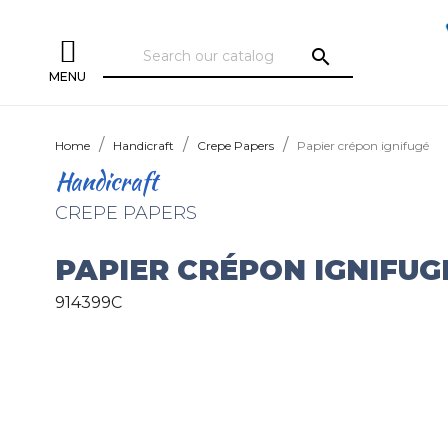
search
MENU
Home
Handicraft
Crepe Papers
Papier crépon ignifugé
Handicraft
CREPE PAPERS
PAPIER CRÉPON IGNIFUG
914399C