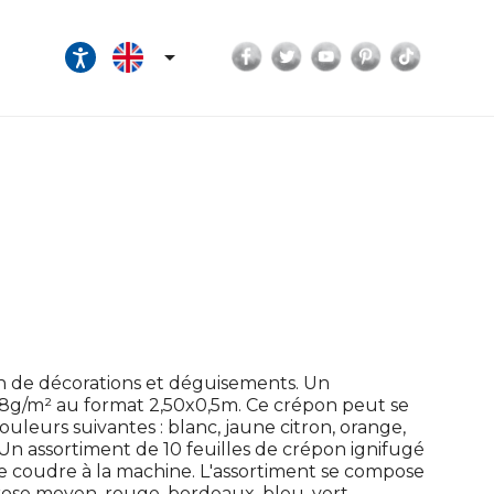
Facebook
Twitter
YouTube
Pinterest
TikTok

on de décorations et déguisements. Un
-38g/m² au format 2,50x0,5m. Ce crépon peut se
uleurs suivantes : blanc, jaune citron, orange,
.Un assortiment de 10 feuilles de crépon ignifugé
e coudre à la machine. L'assortiment se compose
 rose moyen, rouge, bordeaux, bleu, vert,