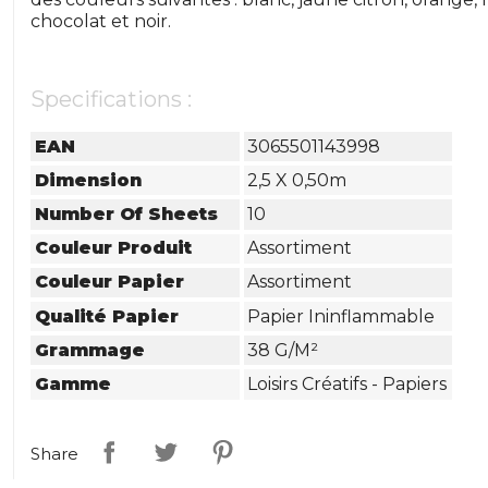
chocolat et noir.
Specifications :
EAN
3065501143998
Dimension
2,5 X 0,50m
Number Of Sheets
10
Couleur Produit
Assortiment
Couleur Papier
Assortiment
Qualité Papier
Papier Ininflammable
Grammage
38 G/m²
Gamme
Loisirs Créatifs - Papiers
Share