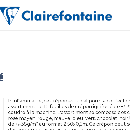
É
Ininflammable, ce crépon est idéal pour la confecti
assortiment de 10 feuilles de crépon ignifugé de +/
coudre à la machine. L'assortiment se compose des co
rose moyen, rouge, mauve, bleu, vert, chocolat, noir
de +/-38g/m² au format 2,50x0,5m. Ce crépon peut s
des couleurs suivantes : blanc, jaune citron, orange,