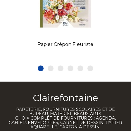
Papier Crépon Fleuriste
Clairefontaine
PAPETERIE, FOURNITURES SCOLAIRES ET DE
BUREAU, MATÉRIEL BEAUX-ARTS.
CHOIX COMPLET DE FOURNITURES : AGENDA,
CAHIER, ENVELOPPES, CARNET DE DESSIN, PAPIER
AQUARELLE, CARTON À DESSIN.