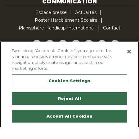
COMMUNICATION
Espace presse
Actualités
Poster Harcèlement Scolaire
Planisphère Handicap International
Contact
Facebook
Twitter
YouTube
Pinterest
Instagram
LinkedIn
TikTok
By clicking “Accept All Cookies”, you agree to the
storing of cookies on your device to enhance site
Politique d'utilisation des cookies
navigation, analyze site usage, and assist in our
Politique de confidentialité
marketing efforts.
Mentions légales
Cookies Settings
Plan du site
Contactez-nous
Reject All
Accept All Cookies