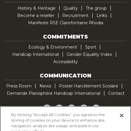
History & Heritage
Quality
The group
Become a reseller
Recruitment
Links
Manifeste RSE Clairefontaine Rhodia
COMMITMENTS
Ecology & Environment
Sport
Handicap International
Gender Equality Index
Accessibility
COMMUNICATION
Press Room
News
Poster Harcèlement Scolaire
Demande Planisphère Handicap International
Contact
Facebook
Twitter
YouTube
Pinterest
TikTok
By clicking “Accept All Cookies”, you agree to the
storing of cookies on your device to enhance site
Cookie Policy
navigation, analyze site usage, and assist in our
Privacy policy