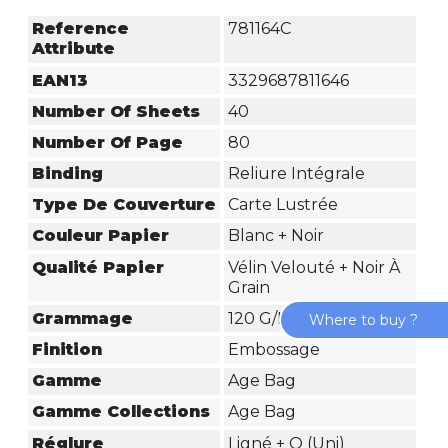
Reference
781164C
Attribute
EAN13
3329687811646
Number Of Sheets
40
Number Of Page
80
Binding
Reliure Intégrale
Type De Couverture
Carte Lustrée
Couleur Papier
Blanc + Noir
Qualité Papier
Vélin Velouté + Noir À
Grain
Grammage
120 G/m² + 160 G/m²
Where to buy ?
Finition
Embossage
Gamme
Age Bag
Gamme Collections
Age Bag
Réglure
Ligné + O (Uni)