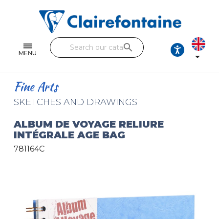
Notebooks and pads
Single and double sheets
search
Fine arts
MENU

Correspondence
Fine Arts
Handicraft
SKETCHES AND DRAWINGS
Wrapping papers
ALBUM DE VOYAGE RELIURE
INTÉGRALE AGE BAG
Pencil cases & Leather goods
781164C
FIND OUR COLLECTIONS
All the collections