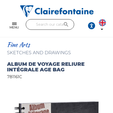
Notebooks and pads
Single and double sheets
search
Fine arts
MENU

Correspondence
Fine Arts
Handicraft
SKETCHES AND DRAWINGS
Wrapping papers
ALBUM DE VOYAGE RELIURE
INTÉGRALE AGE BAG
Pencil cases & Leather goods
781161C
FIND OUR COLLECTIONS
All the collections