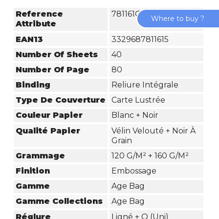
Reference
781161C
Where to buy ?
Attribute
EAN13
3329687811615
Number Of Sheets
40
Number Of Page
80
Binding
Reliure Intégrale
Type De Couverture
Carte Lustrée
Couleur Papier
Blanc + Noir
Qualité Papier
Vélin Velouté + Noir À
Grain
Grammage
120 G/m² + 160 G/m²
Finition
Embossage
Gamme
Age Bag
Gamme Collections
Age Bag
Réglure
Ligné + O (Uni)