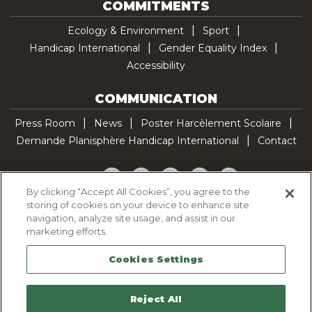
COMMITMENTS
Ecology & Environment
Sport
Handicap International
Gender Equality Index
Accessibility
COMMUNICATION
Press Room
News
Poster Harcèlement Scolaire
Demande Planisphère Handicap International
Contact
Facebook
Twitter
YouTube
Pinterest
TikTok
By clicking “Accept All Cookies”, you agree to the
storing of cookies on your device to enhance site
Cookie Policy
navigation, analyze site usage, and assist in our
Privacy policy
marketing efforts.
Legal Notice
Cookies Settings
Sitemap
Contactez-nous
Reject All