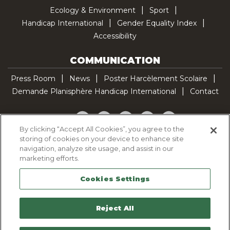
Ecology & Environment
Sport
Handicap International
Gender Equality Index
Accessibility
COMMUNICATION
Press Room
News
Poster Harcèlement Scolaire
Demande Planisphère Handicap International
Contact
Facebook
Twitter
YouTube
Pinterest
TikTok
By clicking “Accept All Cookies”, you agree to the
storing of cookies on your device to enhance site
Cookie Policy
navigation, analyze site usage, and assist in our
Privacy policy
marketing efforts.
Legal Notice
Cookies Settings
Sitemap
Contactez-nous
Reject All