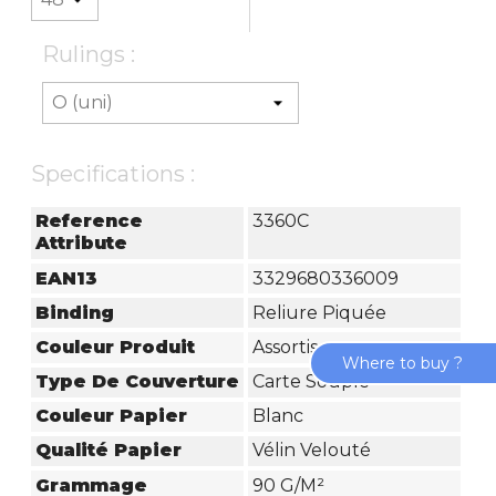
Rulings :
Specifications :
Reference
3360C
Attribute
EAN13
3329680336009
Binding
Reliure Piquée
Couleur Produit
Assortis
Where to buy ?
Type De Couverture
Carte Souple
Couleur Papier
Blanc
Qualité Papier
Vélin Velouté
Grammage
90 G/m²