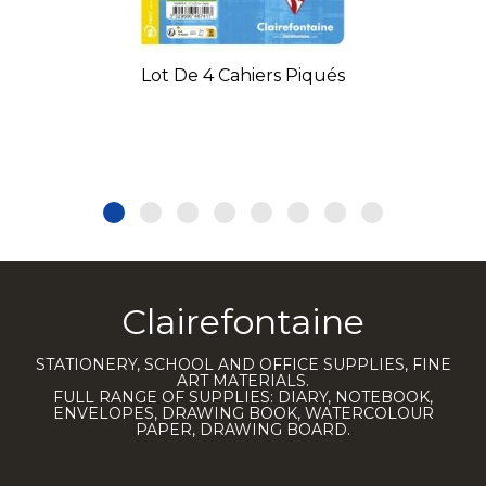
Lot De 4 Cahiers Piqués
Clairefontaine
STATIONERY, SCHOOL AND OFFICE SUPPLIES, FINE
ART MATERIALS.
FULL RANGE OF SUPPLIES: DIARY, NOTEBOOK,
ENVELOPES, DRAWING BOOK, WATERCOLOUR
PAPER, DRAWING BOARD.