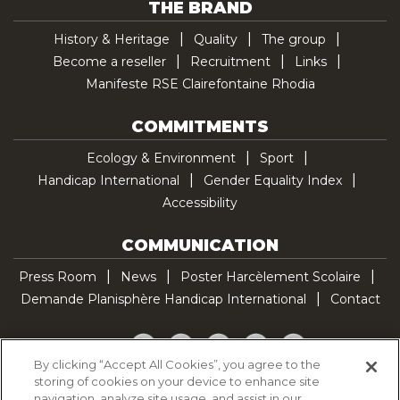
THE BRAND
History & Heritage
Quality
The group
Become a reseller
Recruitment
Links
Manifeste RSE Clairefontaine Rhodia
COMMITMENTS
Ecology & Environment
Sport
Handicap International
Gender Equality Index
Accessibility
COMMUNICATION
Press Room
News
Poster Harcèlement Scolaire
Demande Planisphère Handicap International
Contact
Facebook
Twitter
YouTube
Pinterest
TikTok
By clicking “Accept All Cookies”, you agree to the
storing of cookies on your device to enhance site
Cookie Policy
navigation, analyze site usage, and assist in our